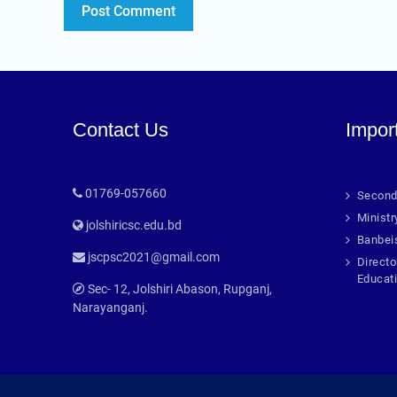
Contact Us
Impor
01769-057660
Second
Ministr
jolshiricsc.edu.bd
Banbei
jscpsc2021@gmail.com
Directo
Educat
Sec- 12, Jolshiri Abason, Rupganj,
Narayanganj.