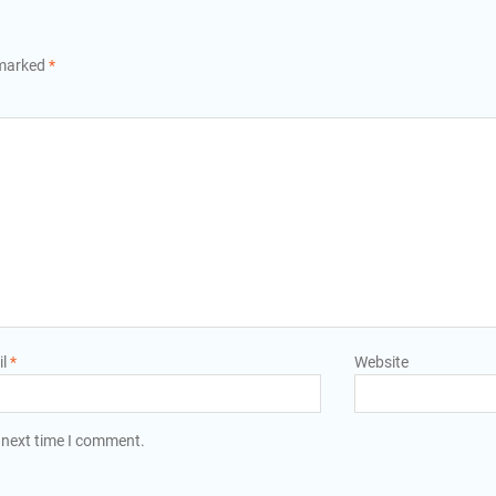
 marked
*
il
*
Website
 next time I comment.