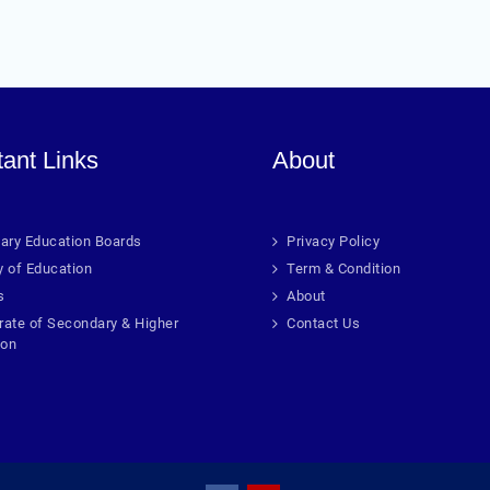
tant Links
About
ary Education Boards
Privacy Policy
y of Education
Term & Condition
s
About
rate of Secondary & Higher
Contact Us
ion