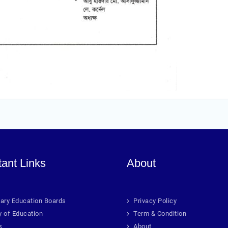
tant Links
About
ary Education Boards
Privacy Policy
y of Education
Term & Condition
s
About