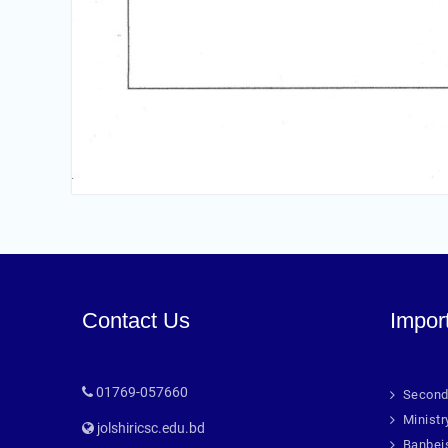
Contact Us
Impor
01769-057660
Second
Ministr
jolshiricsc.edu.bd
Banbei