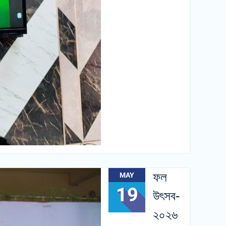
ফল
MAY
19
উৎসব-
২০২৬