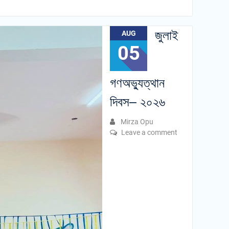
জুলাই
AUG
05
গণঅভ্যুত্থান
দিবস– ২০২৬
Mirza Opu
Leave a comment