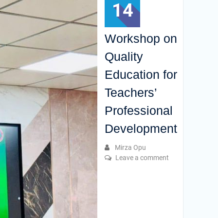
14
Workshop on
Quality
Education for
Teachers’
Professional
Development
Mirza Opu
Leave a comment