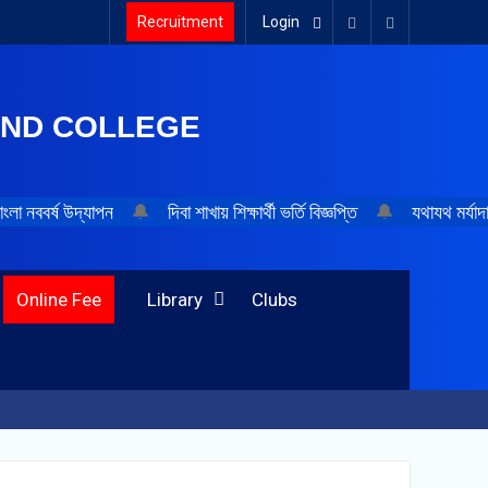
Recruitment
Login
Facebook
Youtube
AND COLLEGE
ংলা নববর্ষ উদ্‌যাপন
🔔
দিবা শাখায় শিক্ষার্থী ভর্তি বিজ্ঞপ্তি
🔔
যথাযথ মর্যাদ
Online Fee
Library
Clubs