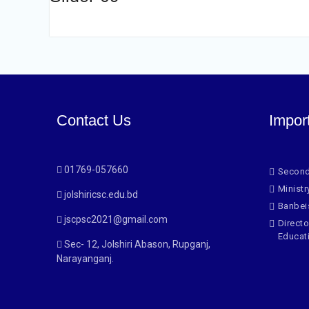
Contact Us
Impor
01769-057660
Second
Ministr
jolshiricsc.edu.bd
Banbei
jscpsc2021@gmail.com
Directo
Educat
Sec- 12, Jolshiri Abason, Rupganj,
Narayanganj.