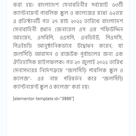
করা হয়। বাংলাদেশ সেনাবহিনীর সর্বমোট ৬৩টি
ক্যান্টনমেন্ট পাবলিক স্কুল ও কলেজের মধ্যে ৬২তম
এ প্রতিষ্ঠানটি গত ২৭ মার্চ ২০২২ তারিখে বাংলাদেশ
সেনাবাহিনী প্রধান জেনারেল এস এম শফিউদ্দিন
আহমেদ, এসবিপি, ওএসপি, এনডিইউ, পিএসসি,
পিএইচডি আনুষ্ঠানিকভাবে উদ্বোধন করেন, যা
জলসিঁড়ি আবাসন ও রাজউক পূর্বাচলের জন্য এক
ঐতিহাসিক মাইলফলক। গত ২০ জুলাই ২০২২ তারিখ
সেনাসদরের নির্দেশক্রমে “জলসিঁড়ি পাবলিক স্কুল ও
কলেজ”- এর নাম পরিবর্তন করে “জলসিঁড়ি
ক্যান্টনমেন্ট স্কুল ও কলেজ” করা হয়।
[elementor-template id="3080"]
[elementor-template id="3106"]