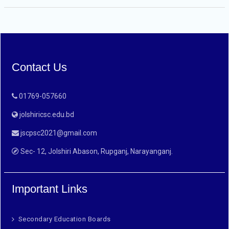
Contact Us
01769-057660
jolshiricsc.edu.bd
jscpsc2021@gmail.com
Sec- 12, Jolshiri Abason, Rupganj, Narayanganj.
Important Links
Secondary Education Boards