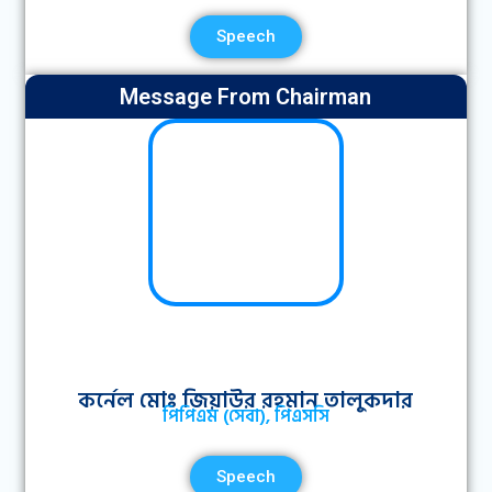
Speech
Message From Chairman
কর্নেল মোঃ জিয়াউর রহমান তালুকদার
পিপিএম (সেবা), পিএসসি
Speech