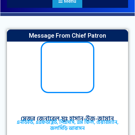
Menu
Message From Chief Patron
মেজর জেনারেল মুঃ হাসান-উজ-জামান
এনডিইউ, এএফডব্লিউ, পিএসসি, এম ফিল, চেয়ারম্যান,
জলসিঁড়ি আবাসন