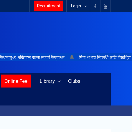
Recruitment
Login
উৎসবমুখর পরিবেশে বাংলা নববর্ষ উদ্‌যাপন
🔔
দিবা শাখায় শিক্ষার্থী ভর্তি বিজ্ঞপ্তি
Online Fee
Library
Clubs