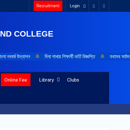
Recruitment
Login
AND COLLEGE
ংলা নববর্ষ উদ্‌যাপন
🔔
দিবা শাখায় শিক্ষার্থী ভর্তি বিজ্ঞপ্তি
🔔
যথাযথ মর্যাদ
Online Fee
Library
Clubs