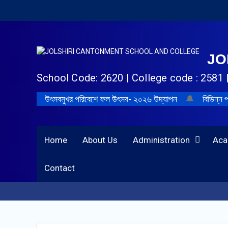
JO
School Code: 2620 | College code : 2581 
উৎসবমুখর পরিবেশে ফল উৎসব- ২০২৬ উদ্‌যাপন
🔔
বিভিন্ন প
Home
About Us
Administration
Aca
Contact