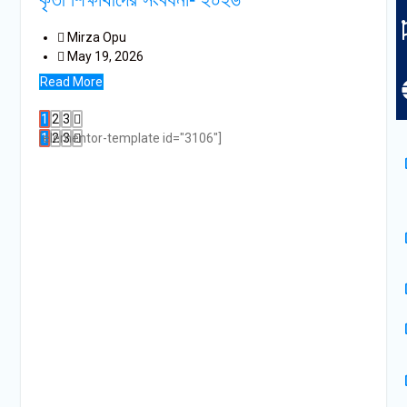
Mirza Opu
May 19, 2026
Read More
1
2
3
[elementor-template id="3106"]
1
2
3