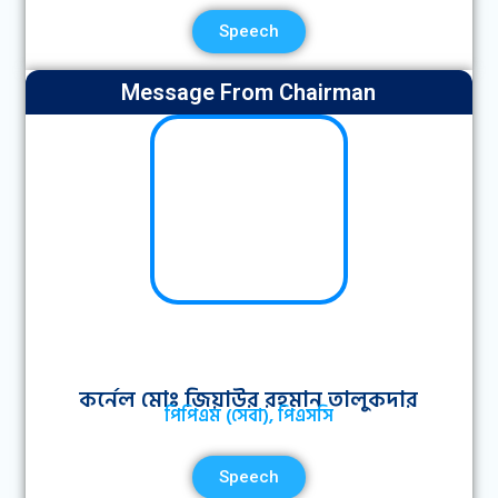
Speech
Message From Chairman
কর্নেল মোঃ জিয়াউর রহমান তালুকদার
পিপিএম (সেবা), পিএসসি
Speech