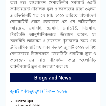
করা হয়। বাংলাদেশ সেনাবহিনীর সর্বমোট ৬৩টি
ক্যান্টনমেন্ট পাবলিক স্কুল ও কলেজের মধ্যে ৬২তম
এ প্রতিষ্ঠানটি গত ২৭ মার্চ ২০২২ তারিখে বাংলাদেশ
সেনাবাহিনী প্রধান জেনারেল এস এম শফিউদ্দিন
আহমেদ, এসবিপি, ওএসপি, এনডিইউ, পিএসসি,
পিএইচডি আনুষ্ঠানিকভাবে উদ্বোধন করেন, যা
জলসিঁড়ি আবাসন ও রাজউক পূর্বাচলের জন্য এক
ঐতিহাসিক মাইলফলক। গত ২০ জুলাই ২০২২ তারিখ
সেনাসদরের নির্দেশক্রমে “জলসিঁড়ি পাবলিক স্কুল ও
কলেজ”- এর নাম পরিবর্তন করে “জলসিঁড়ি
ক্যান্টনমেন্ট স্কুল ও কলেজ” করা হয়।
Blogs and News
জুলাই গণঅভ্যুত্থান দিবস– ২০২৬
Mirza Opu
August 5, 2026