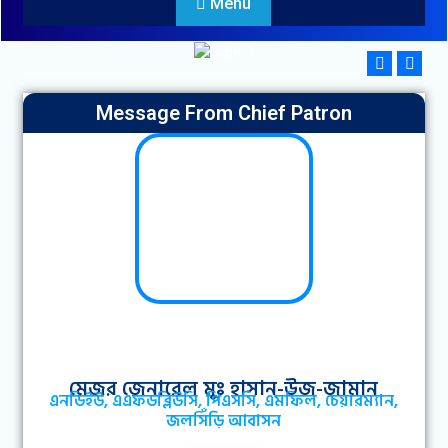
Menu
Message From Chief Patron
মেজর জেনারেল মুঃ হাসান-উজ-জামান
এনডিইউ, এএফডব্লিউসি, পিএসসি, এমফিল, চেয়ারম্যান,
জলসিঁড়ি আবাসন